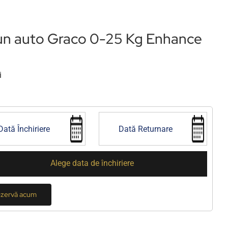
un auto Graco 0-25 Kg Enhance
i
Alege data de închiriere
zervă acum