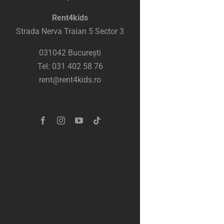
Rent4kids
Strada Nerva Traian 5 Sector 3
031042 București
Tel: 031 402 58 76
rent@rent4kids.ro