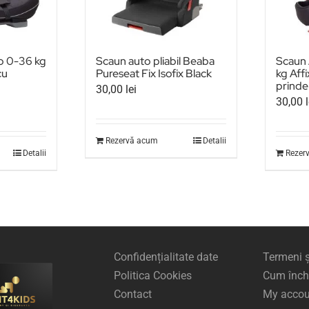
o 0-36 kg
Scaun auto pliabil Beaba
Scaun 
cu
Pureseat Fix Isofix Black
kg Affi
prinder
30,00
lei
30,00
Rezervă acum
Detalii
Detalii
Rezer
Confidențialitate date
Termeni ș
Politica Cookies
Cum închi
Contact
My accou