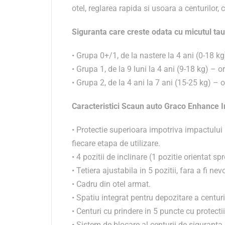
otel, reglarea rapida si usoara a centurilor, cal
Siguranta care creste odata cu micutul tau
• Grupa 0+/1, de la nastere la 4 ani (0-18 k
• Grupa 1, de la 9 luni la 4 ani (9-18 kg) – 
• Grupa 2, de la 4 ani la 7 ani (15-25 kg) – 
Caracteristici Scaun auto Graco Enhance I
• Protectie superioara impotriva impactului 
fiecare etapa de utilizare.
• 4 pozitii de inclinare (1 pozitie orientat spr
• Tetiera ajustabila in 5 pozitii, fara a fi nev
• Cadru din otel armat.
• Spatiu integrat pentru depozitare a centuri
• Centuri cu prindere in 5 puncte cu protectii
• Sistem de blocare al centurii de siguranta 