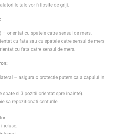
atoriile tale vor fi lipsite de griji.
:
g) – orientat cu spatele catre sensul de mers.
orientat cu fata sau cu spatele catre sensul de mers.
orientat cu fata catre sensul de mers.
ron:
lateral – asigura o protectie puternica a capului in
e spate si 3 pozitii orientat spre inainte).
oie sa repozitionati centurile.
lor.
 incluse.
integrat.