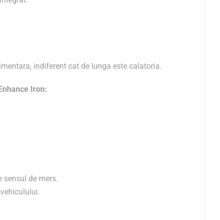
imentara, indiferent cat de lunga este calatoria.
 Enhance Iron:
re sensul de mers.
vehiculului.