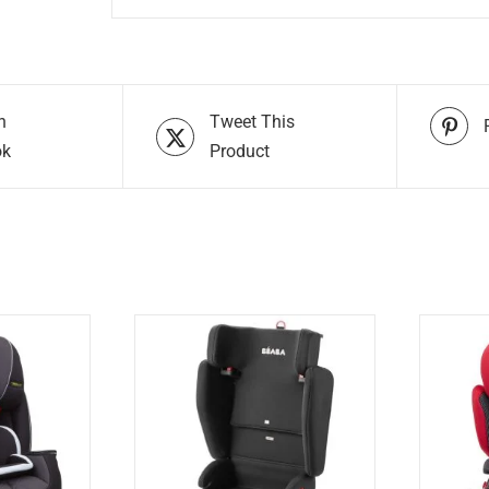
n
Tweet This
ok
Product