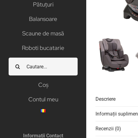
Pătuțuri
Balansoare
Scaune de masă
Roboti bucatarie
Cautare...
Coș
Contul meu
Descriere
Informații suplimen
Recenzii (0)
Informații Contact