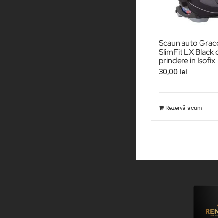
Scaun auto Grac
SlimFit LX Black 
prindere in Isofix
30,00
lei
Rezervă acum