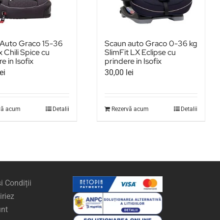
Auto Graco 15-36
Scaun auto Graco 0-36 kg
x Chili Spice cu
SlimFit LX Eclipse cu
e in Isofix
prindere in Isofix
lei
30,00
lei
vă acum
Detalii
Rezervă acum
Detalii
i Condiții
riez
nt