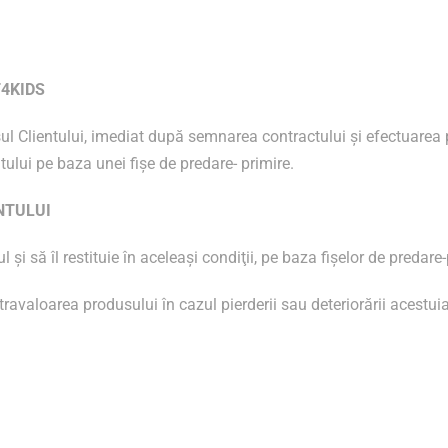
T4KIDS
l Clientului, imediat după semnarea contractului şi efectuarea pl
tului pe baza unei fişe de predare- primire.
NTULUI
şi să îl restituie în aceleaşi condiţii, pe baza fişelor de predare-
avaloarea produsului în cazul pierderii sau deteriorării acestuia