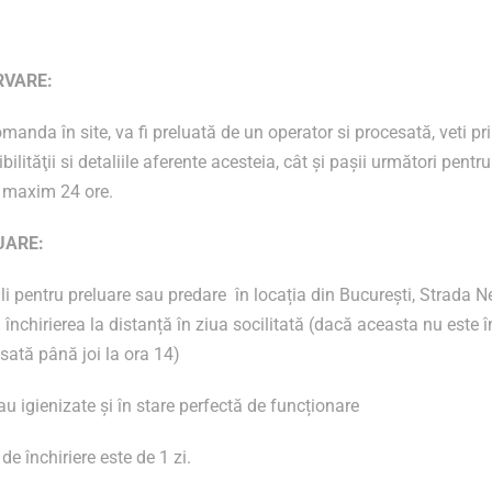
RVARE:
manda în site, va fi preluată de un operator si procesată, veti
ilităţii si detaliile aferente acesteia, cât şi paşii următori pent
 maxim 24 ore.
UARE:
i pentru preluare sau predare în locația din București, Strada Ne
 închirierea la distanță în ziua socilitată (dacă aceasta nu este în
ată până joi la ora 14)
u igienizate și în stare perfectă de funcționare
e închiriere este de 1 zi.