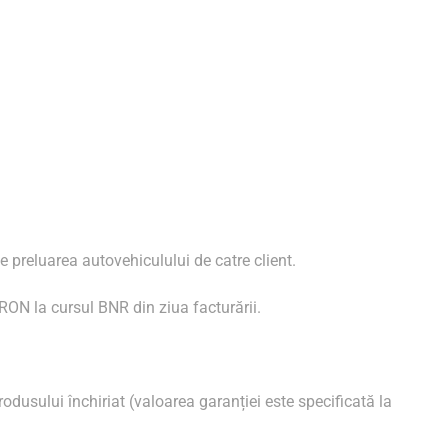
e preluarea autovehiculului de catre client.
n RON la cursul BNR din ziua facturării.
rodusului închiriat (valoarea garanției este specificată la