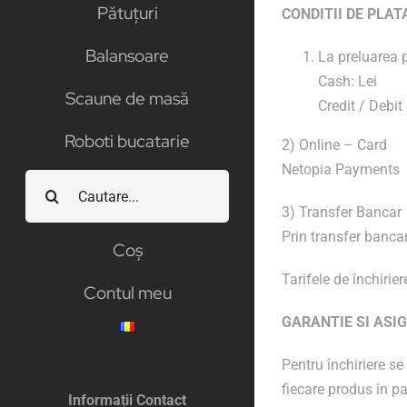
Pătuțuri
CONDITII DE PLAT
Balansoare
La preluarea 
Cash: Lei
Scaune de masă
Credit / Deb
Roboti bucatarie
2) Online – Card
Netopia Payments
Cautare...
3) Transfer Bancar
Prin transfer bancar
Coș
Tarifele de închirie
Contul meu
GARANTIE SI ASI
Pentru închiriere se
fiecare produs în pa
Informații Contact