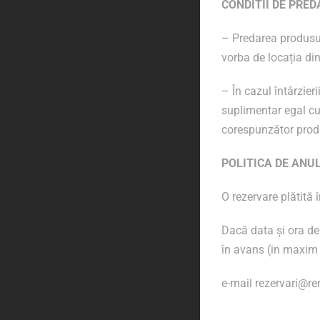
CONDITII DE PRED
– Predarea produsulu
vorba de locația din
– În cazul întârzier
suplimentar egal cu c
corespunzător produ
POLITICA DE ANU
O rezervare plătită 
Dacă data și ora de
în avans (in maxim 1
e-mail rezervari@re