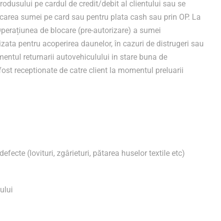
odusului pe cardul de credit/debit al clientului sau se
ocarea sumei pe card sau pentru plata cash sau prin OP. La
Operațiunea de blocare (pre-autorizare) a sumei
lizata pentru acoperirea daunelor, în cazuri de distrugeri sau
entul returnarii autovehiculului in stare buna de
ost receptionate de catre client la momentul preluarii
fecte (lovituri, zgârieturi, pătarea huselor textile etc)
ului