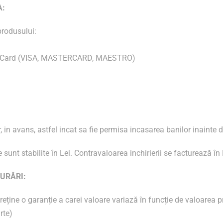
A:
produsului:
it Card (VISA, MASTERCARD, MAESTRO)
, in avans, astfel incat sa fie permisa incasarea banilor inainte d
re sunt stabilite în Lei. Contravaloarea inchirierii se facturează î
GURĂRI:
 reține o garanție a carei valoare variază în funcție de valoarea p
rte)