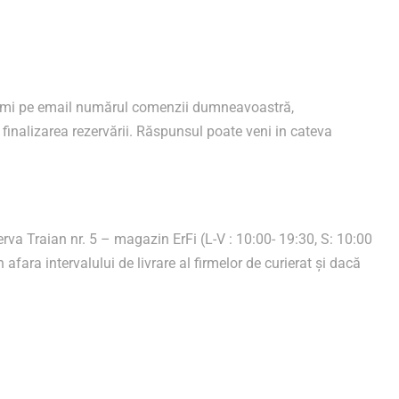
 primi pe email numărul comenzii dumneavoastră,
ru finalizarea rezervării. Răspunsul poate veni in cateva
rva Traian nr. 5 – magazin ErFi (L-V : 10:00- 19:30, S: 10:00
 afara intervalului de livrare al firmelor de curierat și dacă