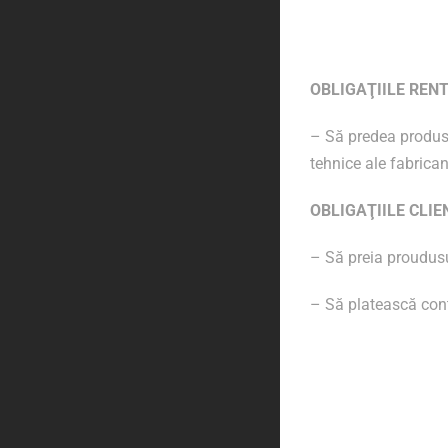
OBLIGAŢIILE REN
– Să predea produsu
tehnice ale fabrican
OBLIGAŢIILE CLIE
– Să preia proudusul 
– Să platească contr