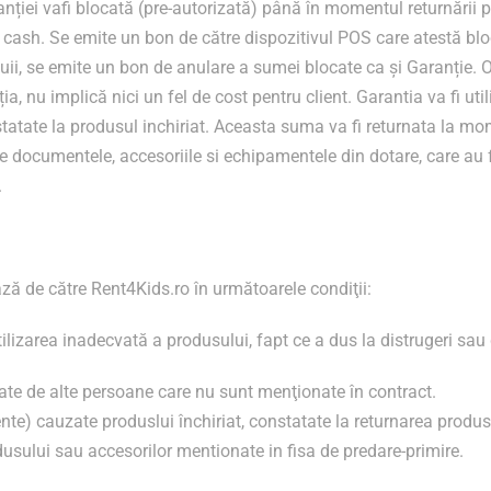
ției vafi blocată (pre-autorizată) până în momentul returnării pr
 cash. Se emite un bon de către dispozitivul POS care atestă bl
uii, se emite un bon de anulare a sumei blocate ca și Garanție. 
a, nu implică nici un fel de cost pentru client. Garantia va fi uti
tatate la produsul inchiriat. Aceasta suma va fi returnata la mom
e documentele, accesoriile si echipamentele din dotare, care au f
.
ză de către Rent4Kids.ro în următoarele condiţii:
tilizarea inadecvată a produsului, fapt ce a dus la distrugeri sau de
te de alte persoane care nu sunt menţionate în contract.
te) cauzate produslui închiriat, constatate la returnarea produs
usului sau accesorilor mentionate in fisa de predare-primire.