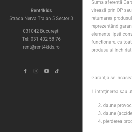
Suma aferentă Garan
virează prin OP sau
Rent4kids
returnarea produsul
Strada Nerva Traian 5 Sector 3
reprezentând garanți
031042 București
elemente lipsă cons
Tel: 031 402 58 76
functionare, cu toat
rent@rent4kids.ro
produsului inchiriat
Garanţia se încasea
1 întreţinerea sau u
daune provoca
daune (acciden
pierderea prod