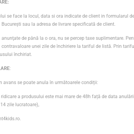
ARE:
i se face la locul, data si ora indicate de client in formularul d
 București sau la adresa de livrare specificată de client.
ii anunţate de până la o ora, nu se percep taxe suplimentare. Pen
ontravaloare unei zile de închiriere la tariful de listă. Prin tarifu
sului închiriat.
LARE
:
în avans se poate anula în următoarele condiții:
 ridicare a produsului este mai mare de 48h față de data anulării
4 zile lucratoare),
nt4kids.ro.