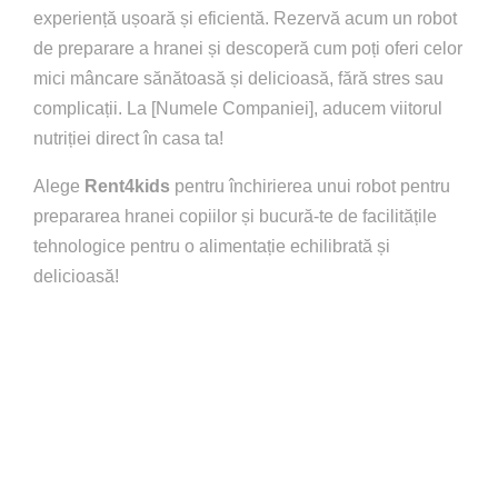
experiență ușoară și eficientă. Rezervă acum un robot
de preparare a hranei și descoperă cum poți oferi celor
mici mâncare sănătoasă și delicioasă, fără stres sau
complicații. La [Numele Companiei], aducem viitorul
nutriției direct în casa ta!
Alege
Rent4kids
pentru închirierea unui robot pentru
prepararea hranei copiilor și bucură-te de facilitățile
tehnologice pentru o alimentație echilibrată și
delicioasă!