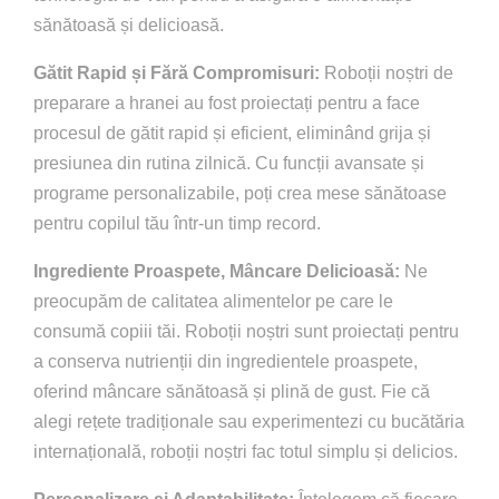
Scaune de masă
sănătoasă și delicioasă.
Roboti bucatarie
Gătit Rapid și Fără Compromisuri:
Roboții noștri de
preparare a hranei au fost proiectați pentru a face
Cautare...
procesul de gătit rapid și eficient, eliminând grija și
presiunea din rutina zilnică. Cu funcții avansate și
programe personalizabile, poți crea mese sănătoase
Coș
pentru copilul tău într-un timp record.
Contul meu
Ingrediente Proaspete, Mâncare Delicioasă:
Ne
preocupăm de calitatea alimentelor pe care le
consumă copiii tăi. Roboții noștri sunt proiectați pentru
a conserva nutrienții din ingredientele proaspete,
oferind mâncare sănătoasă și plină de gust. Fie că
alegi rețete tradiționale sau experimentezi cu bucătăria
internațională, roboții noștri fac totul simplu și delicios.