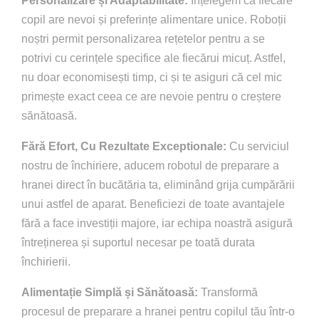
Personalizare și Adaptabilitate:
Înțelegem că fiecare
copil are nevoi și preferințe alimentare unice. Roboții
noștri permit personalizarea rețetelor pentru a se
potrivi cu cerințele specifice ale fiecărui micuț. Astfel,
nu doar economisești timp, ci și te asiguri că cel mic
primește exact ceea ce are nevoie pentru o creștere
sănătoasă.
Fără Efort, Cu Rezultate Exceptionale:
Cu serviciul
nostru de închiriere, aducem robotul de preparare a
hranei direct în bucătăria ta, eliminând grija cumpărării
unui astfel de aparat. Beneficiezi de toate avantajele
fără a face investiții majore, iar echipa noastră asigură
întreținerea și suportul necesar pe toată durata
închirierii.
Alimentație Simplă și Sănătoasă:
Transformă
procesul de preparare a hranei pentru copilul tău într-o