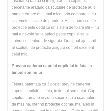
instalarea rapida si in siguranta a copilului,
cercetarile aratand ca scuturile de protectie au o
rata de eroare mult mai mica, prin comparatie cu
sistemele clasice de prindere. Acest nou scut de
protectie este dotat cu un sistem de fixare util – nu
mai e nevoie sa te apleci peste copil si sa te
chinui cu centura de sigurata. Designul ajustabil
al scutului de protectie asigura confort excelent
celui mic.
Previne caderea capului copilului in fata, in
timpul somnului
Tetiera patentata cu 3 pozitii previne caderea
capului copilului in fata, in timpul somnului. Capul
copiluui ramane in zona securizata a scaunului
de masina, oferind protectie optima, mai ales in
eventualitatea unui impact lateral. Cele trei pozitii