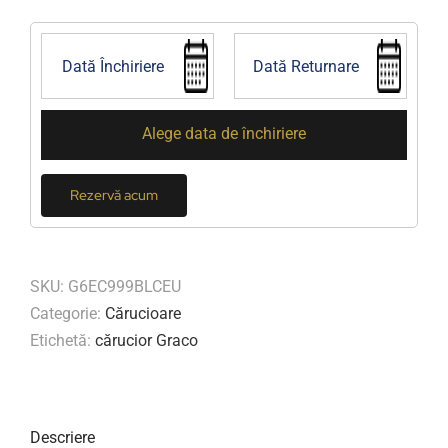
Alege data de închiriere
Rezervă acum
SKU:
G6EC999BLCEU
Categorie:
Cărucioare
Etichetă:
cărucior Graco
Descriere