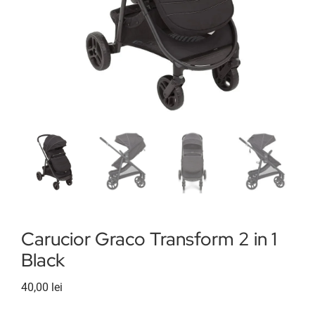
Scaune de masă
Roboti bucatarie
Cautare...
Coș
Contul meu
Carucior Graco Transform 2 in 1
Black
40,00
lei