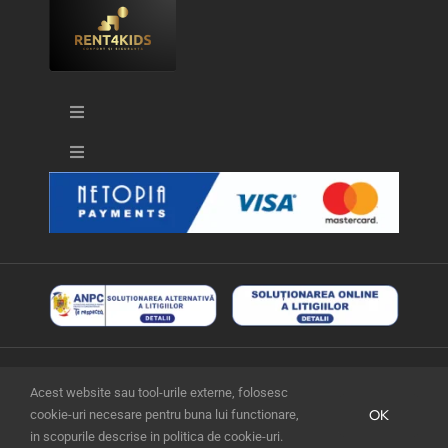
Toggle
Navigation
Toggle
Confidențialitate date
Navigation
Termeni și Condiții
Politica Cookies
Cum închiriez
Contact
My account
Acest website sau tool-urile externe, folosesc
© Copyright - 2026 | Un proiect ErFi Kids SRL
OK
cookie-uri necesare pentru buna lui functionare,
in scopurile descrise in politica de cookie-uri.