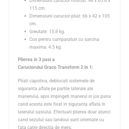
Dimensiuni carucior montat: 98 x 65.6 x
115 cm.
Dimensiuni carucior pliat: 66 x 42 x 105
cm.
Greutate: 15.8 kg.
Cos pentru cumparaturi cu sarcina
maxima: 4.5 kg.
Plierea in 3 pasi a
Caruciorului
Graco
Transform
2 in 1
:
Pliati capotina, deblocati sistemele de
siguranta aflate pe partile laterale ale
manerului, apoi impingeti manerul in jos pana
cand acesta este fixat in siguranta aflata in
lateralul sasiului. Efectuati plierea doar atunci
cand sezutul sau landoul sunt orientate cu
fata catre directia de mers.