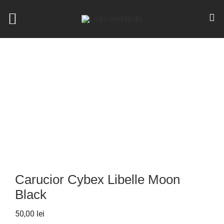
Skip
to
Toggle
content
Navigation
Home
Cărucioare
Scaune Auto
Marsupii
Triciclete
Pătuțuri
Carucior Cybex Libelle Moon
Black
Balansoare
50,00
lei