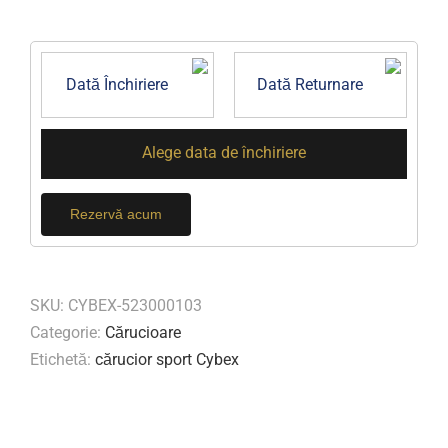
Scaune de masă
Roboti bucatarie
Cautare...
Alege data de închiriere
Coș
Rezervă acum
Contul meu
SKU:
CYBEX-523000103
Categorie:
Cărucioare
Etichetă:
cărucior sport Cybex